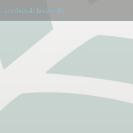
Personnalisation de vos choix en matière de cookies
Les rives de la courtille