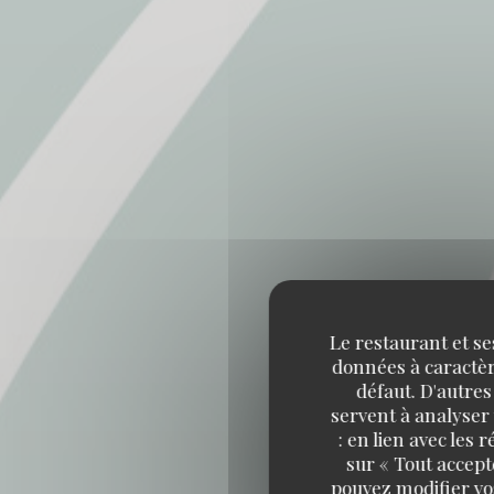
Le restaurant et se
données à caractère
défaut. D'autres
servent à analyser 
Les
: en lien avec les
sur « Tout accept
pouvez modifier vo