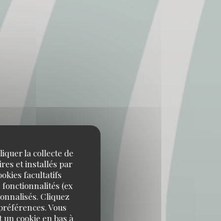
iquer la collecte de
res et installés par
okies facultatifs
 fonctionnalités (ex
ille
sonnalisés. Cliquez
 préférences. Vous
 un cookie en bas à