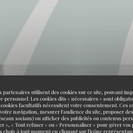
s partenaires utilisent des cookies sur ce site, pouvant impl
 personnel. Les cookies dits « nécessaires » sont obligatoi
 cookies facultatifs nécessitent votre consentement. Ces co
votre navigation, mesurer l'audience du site, proposer des
 rives de la court
 réseaux sociaux) ou afficher des publicités ou contenus per
er », « Tout refuser » ou « Personnaliser » pour gérer vos
s choix à tout moment en cliquant sur l'icône représentant