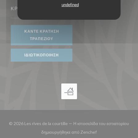
undefined
ΚΡΆΤΗΣΗ
ΚΆΝΤΕ ΚΡΆΤΗΣΗ
ΤΡΑΠΕΖΙΟΎ
ΙΔΙΩΤΙΚΟΠΟΊΗΣΗ
© 2026 Les rives de la courtille — Η ιστοσελίδα του εστιατορίου
((ανοίγει σε νέο παρά
δημιουργήθηκε από
Zenchef