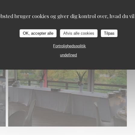
bsted bruger cookies og giver dig kontrol over, hvad du vil
Les rives de la courtille
OK, accepter alle
Afvis alle cookies
Tilpas
Fortrolighedspolitik
undefined