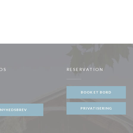
 OS
RESERVATION
BOOK ET BORD
gram ((åbner i et nyt vindue))
PRIVATISERING
NYHEDSBREV