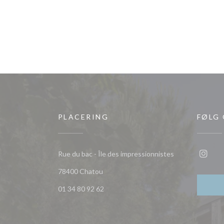
PLACERING
FØLG
Rue du bac - Île des impressionnistes
Insta
((åbner i et nyt vindue))
78400 Chatou
01 34 80 92 62