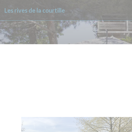
CCookie-styringspanel
Les rives de la courtille