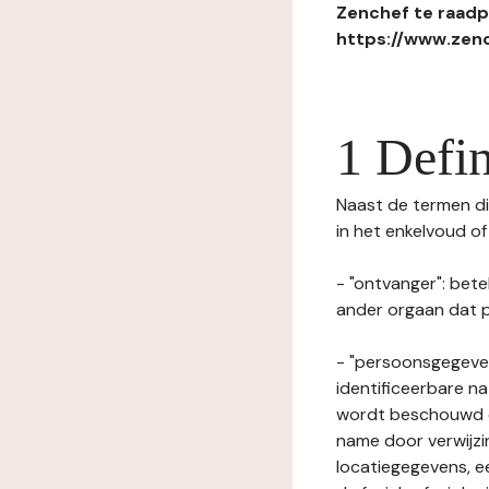
Zenchef te raadpl
https://www.zenc
1 Defin
Naast de termen die
in het enkelvoud o
- "ontvanger": bete
ander orgaan dat p
- "persoonsgegeven
identificeerbare na
wordt beschouwd ee
name door verwijzi
locatiegegevens, ee