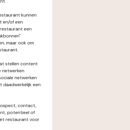
nt.
restaurant kunnen
t en/of een
t restaurant een
enkbonnen"
den, maar ook om
staurant.
at stellen content
ze netwerken
 sociale netwerken
t daadwerkelijk een
rospect, contact,
ent, potentieel of
het restaurant voor