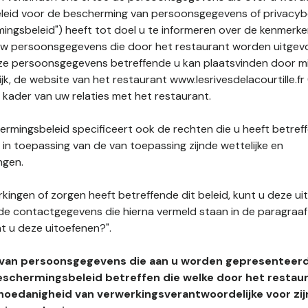
leid voor de bescherming van persoonsgegevens of privacybe
ngsbeleid") heeft tot doel u te informeren over de kenmerke
uw persoonsgegevens die door het restaurant worden uitgev
e persoonsgegevens betreffende u kan plaatsvinden door mid
ijk, de website van het restaurant www.lesrivesdelacourtille.fr
t kader van uw relaties met het restaurant.
rmingsbeleid specificeert ook de rechten die u heeft betref
n toepassing van de van toepassing zijnde wettelijke en
ngen.
kingen of zorgen heeft betreffende dit beleid, kunt u deze ui
de contactgegevens die hierna vermeld staan in de paragraaf 
t u deze uitoefenen?".
 van persoonsgegevens die aan u worden gepresenteer
eschermingsbeleid betreffen die welke door het restau
hoedanigheid van verwerkingsverantwoordelijke voor zij