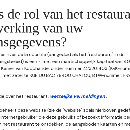
s de rol van het restaura
werking van uw
nsgegevens?
es rives de la courtille (aangeduid als het "restaurant" in dit
gsbeleid) is een -, met een maatschappelijk kapitaal van 4
de Kamer van Koophandel onder nummer 423261403 (KvK-num
 met zetel te RUE DU BAC 78400 CHATOU, BTW-nummer: FR9
ie over het restaurant,
wettelijke vermeldingen
.
beheert deze website (zie de "website" zoals hierboven gedefi
 internetgebruiker die deze gebruikt of bezoekt informatie be
an het restaurant te ontdekken, de aangeboden kaarten en men