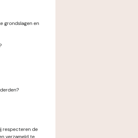
ke grondslagen en
?
n derden?
ij respecteren de
en verzameld te